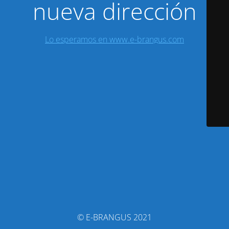
nueva dirección
Lo esperamos en www.e-brangus.com
© E-BRANGUS 2021