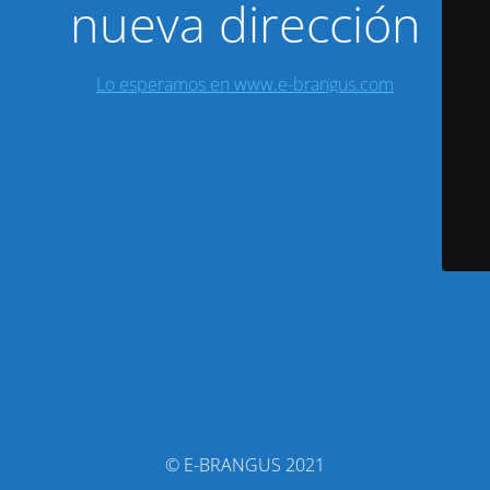
nueva dirección
Lo esperamos en www.e-brangus.com
© E-BRANGUS 2021