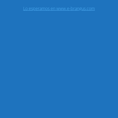
Lo esperamos en www.e-brangus.com