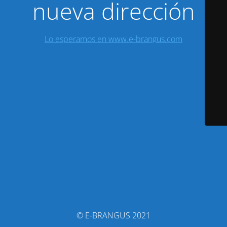
nueva dirección
Lo esperamos en www.e-brangus.com
© E-BRANGUS 2021