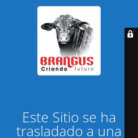
Este Sitio se ha
trasladado a una