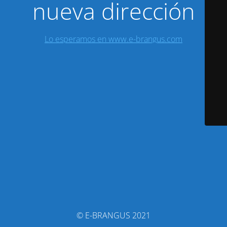
nueva dirección
Lo esperamos en www.e-brangus.com
© E-BRANGUS 2021