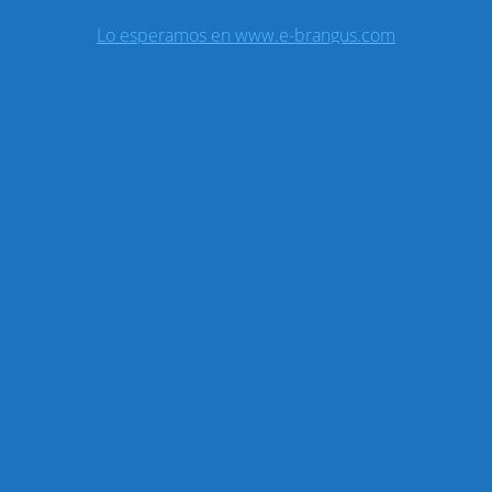
Lo esperamos en www.e-brangus.com